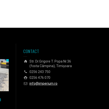
CONTACT
Str. Dr.Grigore T. Popa Nr.36
(fosta Câmpina), Timișoara
0256 243 750
0256 476 070
info@imperium.ro
a
Izolarea fundației unei case
Izolarea Agora Business C
pasive din Timișoara
din Budapesta