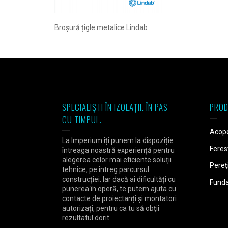
Broșură țigle metalice Lindab
SPECIALIȘTI ÎN IZOLAȚII. ÎN PAS
PROD
CU TIMPUL.
Acope
La Imperium îți punem la dispoziție
Feres
întreaga noastră experiență pentru
alegerea celor mai eficiente soluții
Pereț
tehnice, pe întreg parcursul
construcției. Iar dacă ai dificultăți cu
Fundaț
punerea în operă, te putem ajuta cu
contacte de proiectanți și montatori
autorizați, pentru ca tu să obții
rezultatul dorit.