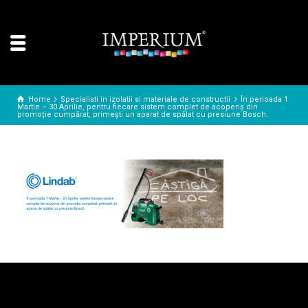
Home
Specialisti in izolatii si materiale de constructii
În perioada 1
Martie – 30 Aprilie, pentru fiecare sistem complet de acoperiș din
promoție cumpărat, primești un aparat de spălat cu presiune Bosch.