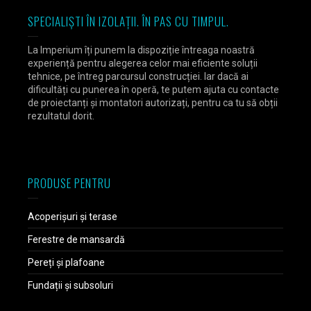
SPECIALIȘTI ÎN IZOLAȚII. ÎN PAS CU TIMPUL.
La Imperium îți punem la dispoziție întreaga noastră
experiență pentru alegerea celor mai eficiente soluții
tehnice, pe întreg parcursul construcției. Iar dacă ai
dificultăți cu punerea în operă, te putem ajuta cu contacte
de proiectanți și montatori autorizați, pentru ca tu să obții
rezultatul dorit.
PRODUSE PENTRU
Acoperișuri și terase
Ferestre de mansardă
Pereți și plafoane
Fundații și subsoluri