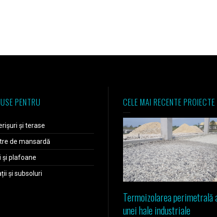
USE PENTRU
CELE MAI RECENTE PROIECTE
rișuri și terase
tre de mansardă
i și plafoane
ii și subsoluri
Termoizolarea perimetrală 
unei hale industriale