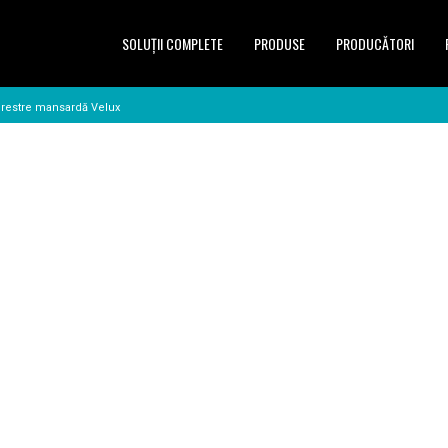
SOLUŢII COMPLETE
PRODUSE
PRODUCĂTORI
erestre mansardă Velux