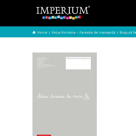
Home
Velux România – Ferestre de mansardă
Broșură f