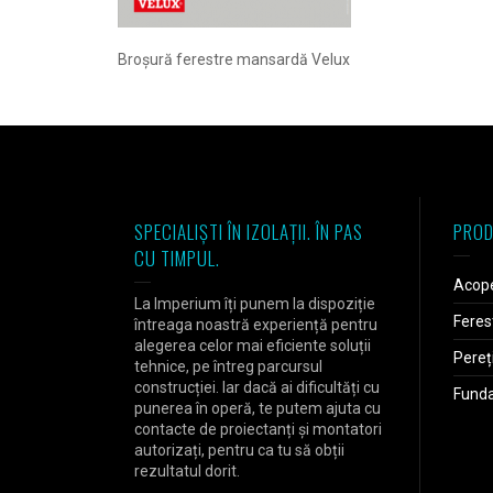
Broșură ferestre mansardă Velux
SPECIALIȘTI ÎN IZOLAȚII. ÎN PAS
PROD
CU TIMPUL.
Acope
La Imperium îți punem la dispoziție
Feres
întreaga noastră experiență pentru
alegerea celor mai eficiente soluții
Pereț
tehnice, pe întreg parcursul
construcției. Iar dacă ai dificultăți cu
Fundaț
punerea în operă, te putem ajuta cu
contacte de proiectanți și montatori
autorizați, pentru ca tu să obții
rezultatul dorit.