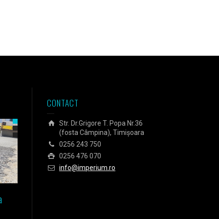
CONTACT
Str. Dr.Grigore T. Popa Nr.36
(fosta Câmpina), Timișoara
0256 243 750
0256 476 070
info@imperium.ro
a
Izolarea fundației unei case
Izolarea Agora Business C
pasive din Timișoara
din Budapesta