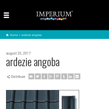
Home
ardezie angoba
august 25, 2017
ardezie angoba
Distribuie