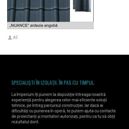
AE
SPECIALIȘTI ÎN IZOLAȚII. ÎN PAS CU TIMPUL.
La Imperium îți punem la dispoziție întreaga noastră
experiență pentru alegerea celor mai eficiente soluții
tehnice, pe întreg parcursul construcției. Iar dacă ai
dificultăți cu punerea în operă, te putem ajuta cu contacte
de proiectanți și montatori autorizați, pentru ca tu să obții
rezultatul dorit.