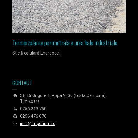
Termoizolarea perimetrală a unei hale industriale
Izola
Sticlă celulară Energocell
Sticlă
CONTACT
Str. Dr.Grigore T. Popa Nr.36 (fosta Câmpina),
Timișoara
0256 243 750
0256 476 070
info@imperium.ro