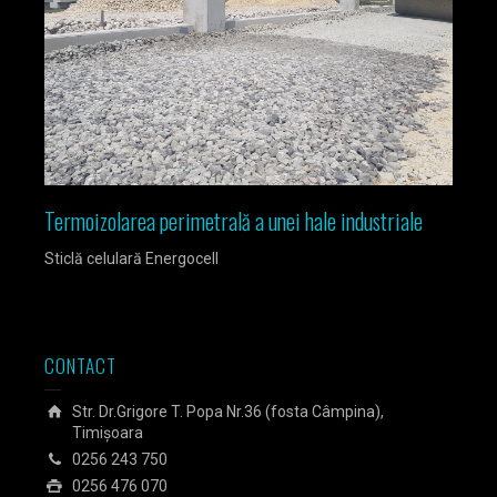
Termoizolarea perimetrală a unei hale industriale
Izola
Sticlă celulară Energocell
Sticlă
CONTACT
Str. Dr.Grigore T. Popa Nr.36 (fosta Câmpina),
Timișoara
0256 243 750
0256 476 070