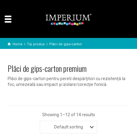
Home
Tip produs
Plăci de gips-carton
Plăci de gips-carton premium
Plăci de gips-carton pentru pereti despărţitori cu rezistență la
foc, umezeală sau impact și izolare/corecție fonică.
Showing 1–12 of 14 results
Default sorting