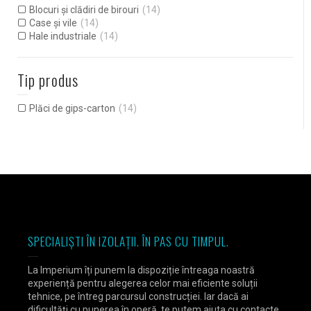
Blocuri și clădiri de birouri
(14)
Case și vile
(14)
Hale industriale
(14)
Tip produs
Plăci de gips-carton
(14)
SPECIALIȘTI ÎN IZOLAȚII. ÎN PAS CU TIMPUL.
La Imperium îți punem la dispoziție întreaga noastră
experiență pentru alegerea celor mai eficiente soluții
tehnice, pe întreg parcursul construcției. Iar dacă ai
dificultăți cu punerea în operă, te putem ajuta cu contacte