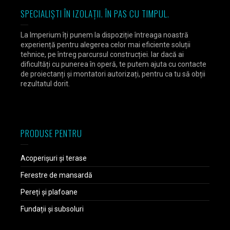
SPECIALIȘTI ÎN IZOLAȚII. ÎN PAS CU TIMPUL.
La Imperium îți punem la dispoziție întreaga noastră
experiență pentru alegerea celor mai eficiente soluții
tehnice, pe întreg parcursul construcției. Iar dacă ai
dificultăți cu punerea în operă, te putem ajuta cu contacte
de proiectanți și montatori autorizați, pentru ca tu să obții
rezultatul dorit.
PRODUSE PENTRU
Acoperișuri și terase
Ferestre de mansardă
Pereți și plafoane
Fundații și subsoluri