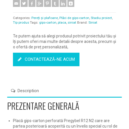
Categories:
Pereți și plafoane
,
Plăci de gips-carton
,
Stadiu proiect
,
Tip produs
Tags:
gips-carton
,
placa
,
siniat
Brand:
Siniat
Te putem ajuta să alegi produsul potrivit proiectului tău și
îți putem oferi mai multe detalii despre acesta, precum și
o ofertă de preț personalizată,
CONTACTEAZĂ-NE ACUM
Description
PREZENTARE GENERALĂ
Placă gips-carton perforată Pregybel R12 N2 care are
partea posterioară acoperită cu un învelis special cu rol de