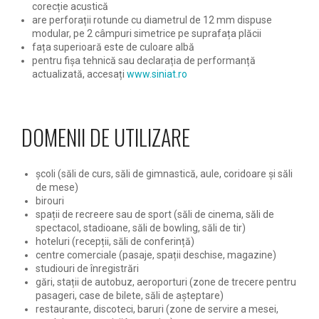
corecție acustică
are perforații rotunde cu diametrul de 12 mm dispuse
modular, pe 2 câmpuri simetrice pe suprafața plăcii
fața superioară este de culoare albă
pentru fișa tehnică sau declarația de performanță
actualizată, accesați
www.siniat.ro
DOMENII DE UTILIZARE
școli (săli de curs, săli de gimnastică, aule, coridoare și săli
de mese)
birouri
spații de recreere sau de sport (săli de cinema, săli de
spectacol, stadioane, săli de bowling, săli de tir)
hoteluri (recepții, săli de conferință)
centre comerciale (pasaje, spații deschise, magazine)
studiouri de înregistrări
gări, stații de autobuz, aeroporturi (zone de trecere pentru
pasageri, case de bilete, săli de așteptare)
restaurante, discoteci, baruri (zone de servire a mesei,