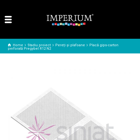
Home
Stadiu proiect
Pereți și plafoane
Placă gips-carton
perforată Pregybel R12 N2