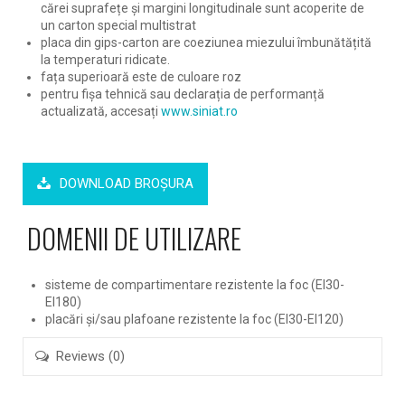
cărei suprafețe și margini longitudinale sunt acoperite de
un carton special multistrat
placa din gips-carton are coeziunea miezului îmbunătățită
la temperaturi ridicate.
fața superioară este de culoare roz
pentru fișa tehnică sau declarația de performanță
actualizată, accesați
www.siniat.ro
DOWNLOAD BROŞURA
DOMENII DE UTILIZARE
sisteme de compartimentare rezistente la foc (EI30-
EI180)
placări și/sau plafoane rezistente la foc (EI30-EI120)
Reviews (0)