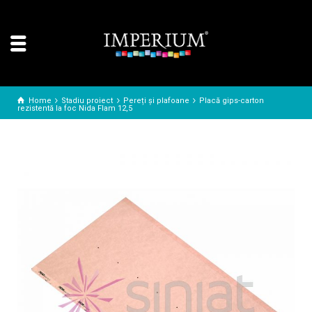
Home
Stadiu proiect
Pereți și plafoane
Placă gips-carton
rezistentă la foc Nida Flam 12,5