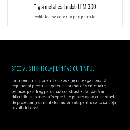
Ţiglă metalică Lindab LTM 300
calitatea pe care ți-o poți permite
SPECIALIȘTI ÎN IZOLAȚII. ÎN PAS CU TIMPUL.
La Imperium îți punem la dispoziție întreaga noastră
experiență pentru alegerea celor mai eficiente soluții
tehnice, pe întreg parcursul construcției. Iar dacă ai
dificultăți cu punerea în operă, te putem ajuta cu contacte
de proiectanți și montatori autorizați, pentru ca tu să obții
rezultatul dorit.