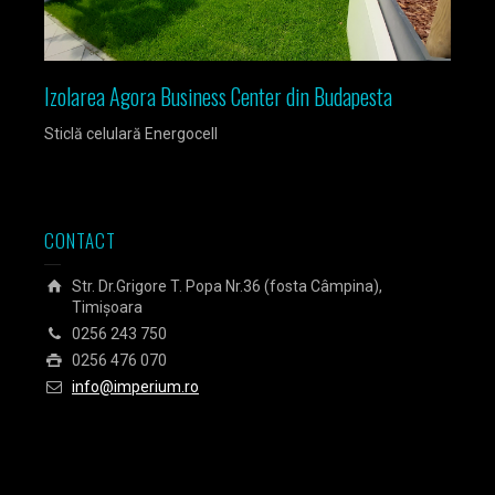
ra
Izolarea Agora Business Center din Budapesta
Sticlă celulară Energocell
CONTACT
Str. Dr.Grigore T. Popa Nr.36 (fosta Câmpina),
Timișoara
0256 243 750
0256 476 070
info@imperium.ro