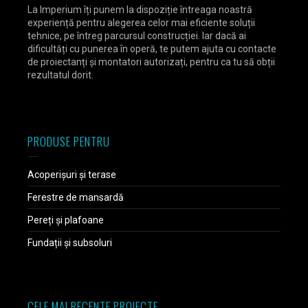
La Imperium îți punem la dispoziție întreaga noastră
experiență pentru alegerea celor mai eficiente soluții
tehnice, pe întreg parcursul construcției. Iar dacă ai
dificultăți cu punerea în operă, te putem ajuta cu contacte
de proiectanți și montatori autorizați, pentru ca tu să obții
rezultatul dorit.
PRODUSE PENTRU
Acoperișuri și terase
Ferestre de mansardă
Pereți și plafoane
Fundații și subsoluri
CELE MAI RECENTE PROIECTE