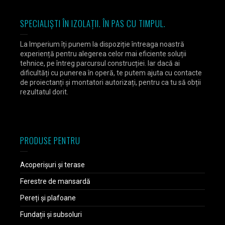
SPECIALIȘTI ÎN IZOLAȚII. ÎN PAS CU TIMPUL.
La Imperium îți punem la dispoziție întreaga noastră
experiență pentru alegerea celor mai eficiente soluții
tehnice, pe întreg parcursul construcției. Iar dacă ai
dificultăți cu punerea în operă, te putem ajuta cu contacte
de proiectanți și montatori autorizați, pentru ca tu să obții
rezultatul dorit.
PRODUSE PENTRU
Acoperișuri și terase
Ferestre de mansardă
Pereți și plafoane
Fundații și subsoluri