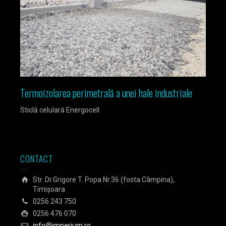
Termoizolarea perimetrală a unei hale industriale
Izola
Sticlă celulară Energocell
Sticlă
CONTACT
Str. Dr.Grigore T. Popa Nr.36 (fosta Câmpina),
Timișoara
0256 243 750
0256 476 070
info@imperium.ro