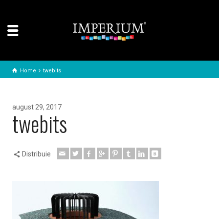
Home
twebits
august 29, 2017
twebits
Distribuie