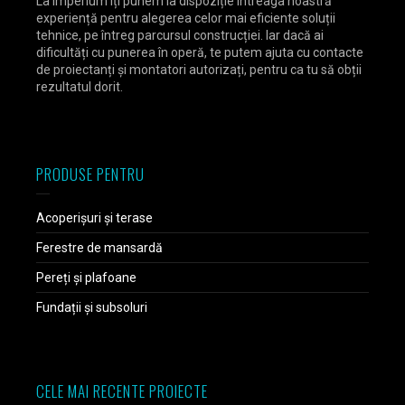
La Imperium îți punem la dispoziție întreaga noastră
experiență pentru alegerea celor mai eficiente soluții
tehnice, pe întreg parcursul construcției. Iar dacă ai
dificultăți cu punerea în operă, te putem ajuta cu contacte
de proiectanți și montatori autorizați, pentru ca tu să obții
rezultatul dorit.
PRODUSE PENTRU
Acoperișuri și terase
Ferestre de mansardă
Pereți și plafoane
Fundații și subsoluri
CELE MAI RECENTE PROIECTE