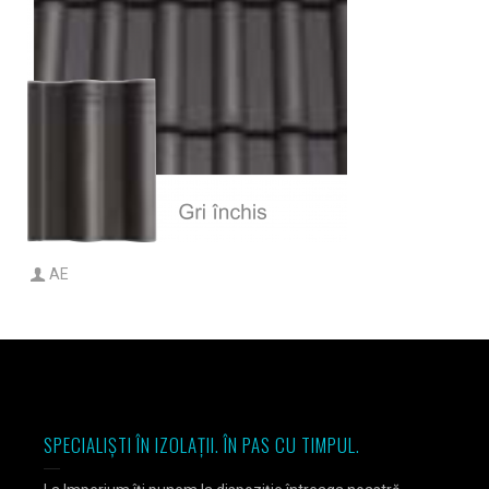
AE
SPECIALIȘTI ÎN IZOLAȚII. ÎN PAS CU TIMPUL.