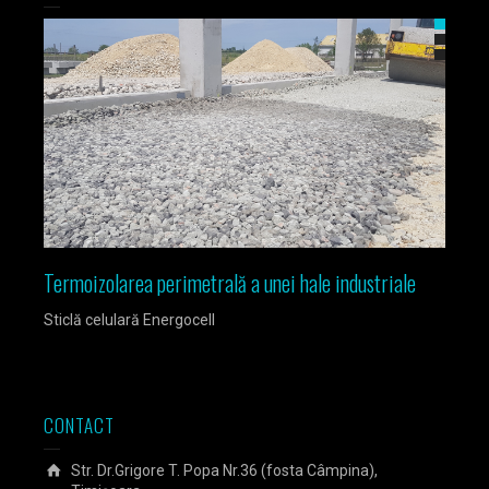
Termoizolarea perimetrală a unei hale industriale
Izola
Sticlă celulară Energocell
Sticlă
CONTACT
Str. Dr.Grigore T. Popa Nr.36 (fosta Câmpina),