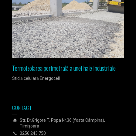
Termoizolarea perimetrală a unei hale industriale
Izola
Sticlă celulară Energocell
Sticlă
CONTACT
Str. Dr.Grigore T. Popa Nr.36 (fosta Câmpina),
Timișoara
0256 243 750