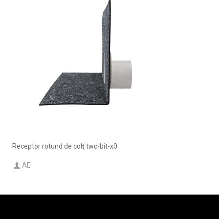
Receptor rotund de colţ twc-bit-x0
AE