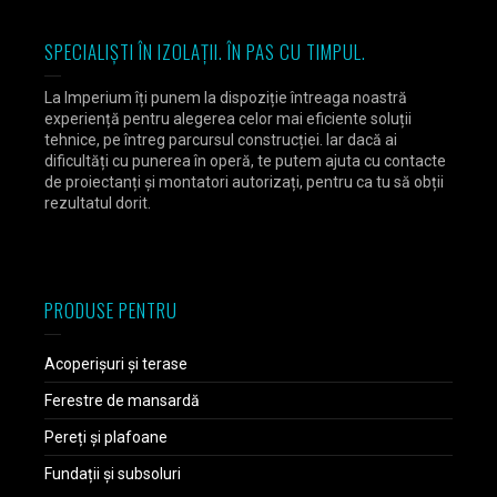
SPECIALIȘTI ÎN IZOLAȚII. ÎN PAS CU TIMPUL.
La Imperium îți punem la dispoziție întreaga noastră
experiență pentru alegerea celor mai eficiente soluții
tehnice, pe întreg parcursul construcției. Iar dacă ai
dificultăți cu punerea în operă, te putem ajuta cu contacte
de proiectanți și montatori autorizați, pentru ca tu să obții
rezultatul dorit.
PRODUSE PENTRU
Acoperișuri și terase
Ferestre de mansardă
Pereți și plafoane
Fundații și subsoluri