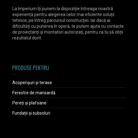
La Imperium îți punem la dispoziție întreaga noastră
experiență pentru alegerea celor mai eficiente soluții
tehnice, pe întreg parcursul construcției. Iar dacă ai
dificultăți cu punerea în operă, te putem ajuta cu contacte
de proiectanți și montatori autorizați, pentru ca tu să obții
rezultatul dorit.
PRODUSE PENTRU
Acoperișuri și terase
Ferestre de mansardă
Pereți și plafoane
Fundații și subsoluri