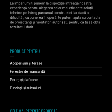
La Imperium îți punem la dispoziție întreaga noastră
experiență pentru alegerea celor mai eficiente soluții
tehnice, pe întreg parcursul construcției. Iar dacă ai
dificultăți cu punerea în operă, te putem ajuta cu contacte
de proiectanți și montatori autorizați, pentru ca tu să obții
rezultatul dorit.
PRODUSE PENTRU
Acoperișuri și terase
Ferestre de mansardă
Pereți și plafoane
Fundații și subsoluri
CELE MAI RECENTE PROIECTE