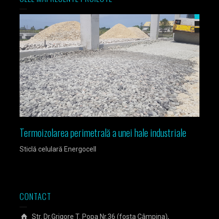
Termoizolarea perimetrală a unei hale industriale
Izola
Sticlă celulară Energocell
Sticlă
CONTACT
Str. Dr.Grigore T. Popa Nr.36 (fosta Câmpina),