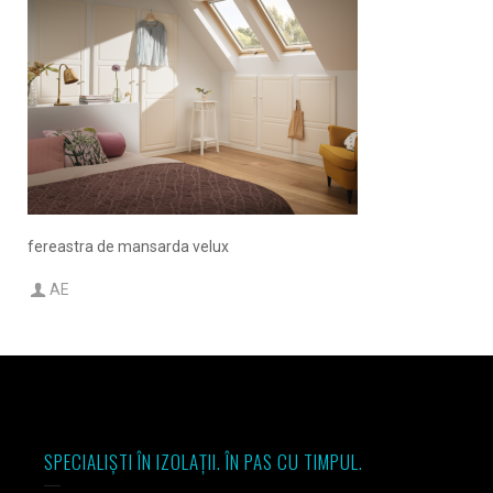
fereastra de mansarda velux
AE
SPECIALIȘTI ÎN IZOLAȚII. ÎN PAS CU TIMPUL.