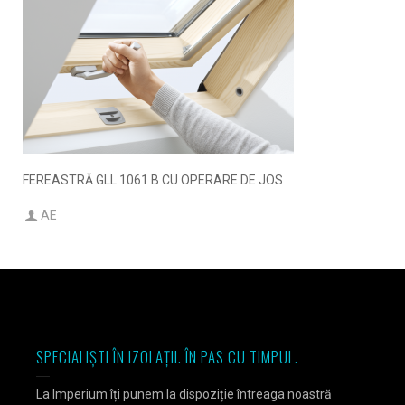
FEREASTRĂ GLL 1061 B CU OPERARE DE JOS
AE
SPECIALIȘTI ÎN IZOLAȚII. ÎN PAS CU TIMPUL.
La Imperium îți punem la dispoziție întreaga noastră