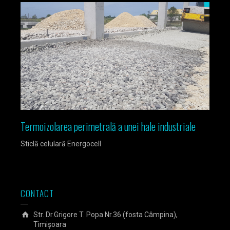
Termoizolarea perimetrală a unei hale industriale
Izola
Sticlă celulară Energocell
Sticlă
CONTACT
Str. Dr.Grigore T. Popa Nr.36 (fosta Câmpina),
Timișoara