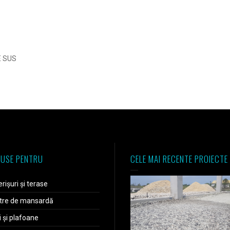
E SUS
USE PENTRU
CELE MAI RECENTE PROIECTE
rișuri și terase
tre de mansardă
i și plafoane