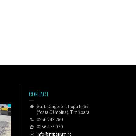
CONTACT
Str. Dr.Grigore T. Popa Nr.36
(fosta Câmpina), Timișoara
0256 243 750
0256 476 070
info@imperium.ro