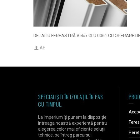
DETALIU FEREASTRĂ Velux GLU 0061 CU OPERARE D
AE
SPECIALIȘTI ÎN IZOLAȚII. ÎN PAS
PROD
CU TIMPUL.
Acope
La Imperium îți punem la dispoziție
Feres
întreaga noastră experiență pentru
alegerea celor mai eficiente soluții
Pereț
tehnice, pe întreg parcursul