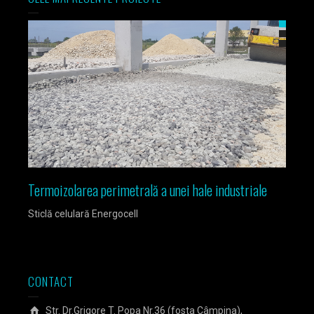
Termoizolarea perimetrală a unei hale industriale
Izola
Sticlă celulară Energocell
Sticlă
CONTACT
Str. Dr.Grigore T. Popa Nr.36 (fosta Câmpina),