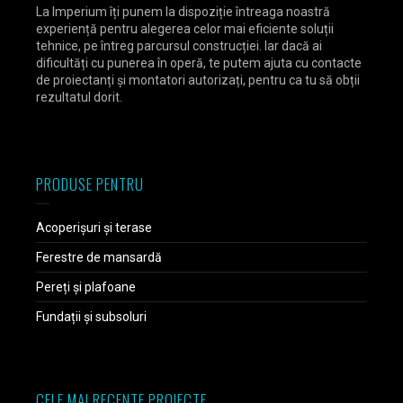
La Imperium îți punem la dispoziție întreaga noastră
experiență pentru alegerea celor mai eficiente soluții
tehnice, pe întreg parcursul construcției. Iar dacă ai
dificultăți cu punerea în operă, te putem ajuta cu contacte
de proiectanți și montatori autorizați, pentru ca tu să obții
rezultatul dorit.
PRODUSE PENTRU
Acoperișuri și terase
Ferestre de mansardă
Pereți și plafoane
Fundații și subsoluri
CELE MAI RECENTE PROIECTE