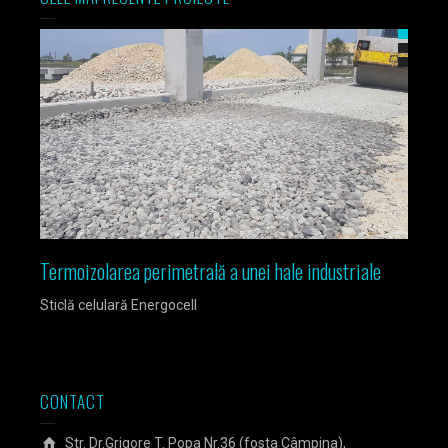
Termoizolarea perimetrală a unei hale industriale
Izola
Sticlă celulară Energocell
Sticlă
CONTACT
Str. Dr.Grigore T. Popa Nr.36 (fosta Câmpina),