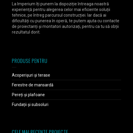
La Imperium îți punem la dispoziție întreaga noastră
experiență pentru alegerea celor mai eficiente soluții
tehnice, pe întreg parcursul construcției. Iar dacă ai
dificultăți cu punerea în operă, te putem ajuta cu contacte
de proiectanți și montatori autorizați, pentru ca tu să obții
rezultatul dorit.
PRODUSE PENTRU
Acoperișuri și terase
Ferestre de mansardă
Pereți și plafoane
Fundații și subsoluri
CELE MAI RECENTE PROIECTE