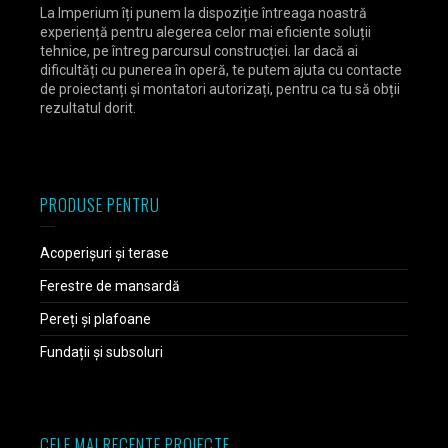
La Imperium îți punem la dispoziție întreaga noastră
experiență pentru alegerea celor mai eficiente soluții
tehnice, pe întreg parcursul construcției. Iar dacă ai
dificultăți cu punerea în operă, te putem ajuta cu contacte
de proiectanți și montatori autorizați, pentru ca tu să obții
rezultatul dorit.
PRODUSE PENTRU
Acoperișuri și terase
Ferestre de mansardă
Pereți și plafoane
Fundații și subsoluri
CELE MAI RECENTE PROIECTE