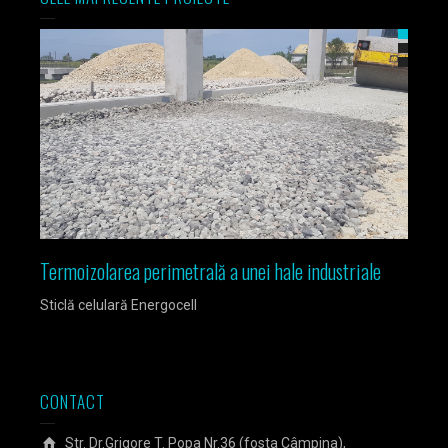
Termoizolarea perimetrală a unei hale industriale
Izola
Sticlă celulară Energocell
Sticlă
CONTACT
Str. Dr.Grigore T. Popa Nr.36 (fosta Câmpina),