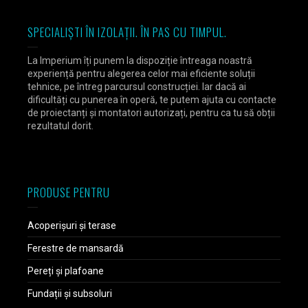
SPECIALIȘTI ÎN IZOLAȚII. ÎN PAS CU TIMPUL.
La Imperium îți punem la dispoziție întreaga noastră
experiență pentru alegerea celor mai eficiente soluții
tehnice, pe întreg parcursul construcției. Iar dacă ai
dificultăți cu punerea în operă, te putem ajuta cu contacte
de proiectanți și montatori autorizați, pentru ca tu să obții
rezultatul dorit.
PRODUSE PENTRU
Acoperișuri și terase
Ferestre de mansardă
Pereți și plafoane
Fundații și subsoluri