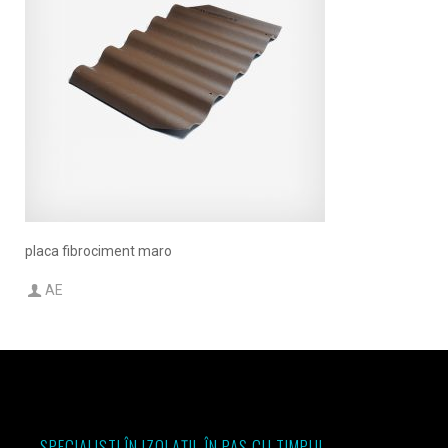
placa fibrociment maro
AE
SPECIALIȘTI ÎN IZOLAȚII. ÎN PAS CU TIMPUL.