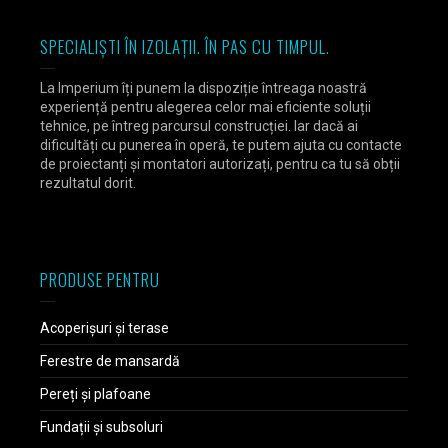
SPECIALIȘTI ÎN IZOLAȚII. ÎN PAS CU TIMPUL.
La Imperium îți punem la dispoziție întreaga noastră
experiență pentru alegerea celor mai eficiente soluții
tehnice, pe întreg parcursul construcției. Iar dacă ai
dificultăți cu punerea în operă, te putem ajuta cu contacte
de proiectanți și montatori autorizați, pentru ca tu să obții
rezultatul dorit.
PRODUSE PENTRU
Acoperișuri și terase
Ferestre de mansardă
Pereți și plafoane
Fundații și subsoluri