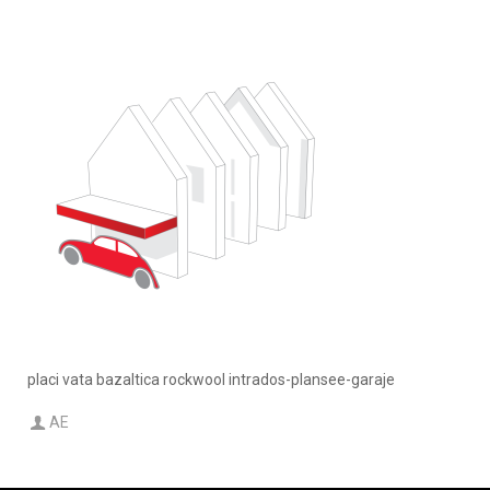
placi vata bazaltica rockwool intrados-plansee-garaje
AE