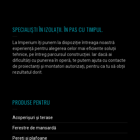
SPECIALIȘTI ÎN IZOLAȚII. ÎN PAS CU TIMPUL.
La Imperium îți punem la dispoziție întreaga noastră
experiență pentru alegerea celor mai eficiente soluții
tehnice, pe întreg parcursul construcției. Iar dacă ai
dificultăți cu punerea în operă, te putem ajuta cu contacte
de proiectanți și montatori autorizați, pentru ca tu să obții
rezultatul dorit.
PRODUSE PENTRU
Acoperișuri și terase
Ferestre de mansardă
Pereți și plafoane