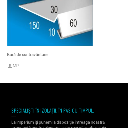
Bară de contravântuire
MP
SPECIALIȘTI ÎN IZOLAȚII. ÎN PAS CU TIMPUL.
La Imperium îți punem la dispoziție întreaga noastră
experiență pentru alegerea celor mai eficiente soluții