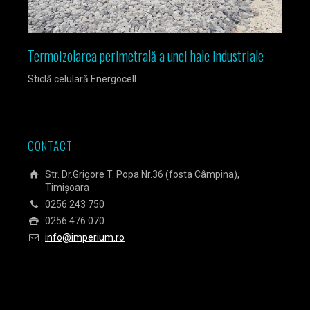
Termoizolarea perimetrală a unei hale industriale
Izola
Sticlă celulară Energocell
Sticlă
CONTACT
Str. Dr.Grigore T. Popa Nr.36 (fosta Câmpina),
Timișoara
0256 243 750
0256 476 070
info@imperium.ro