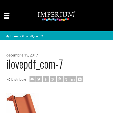
Home
ilovepdf_com-7
decembrie 15, 2017
ilovepdf_com-7
Distribuie