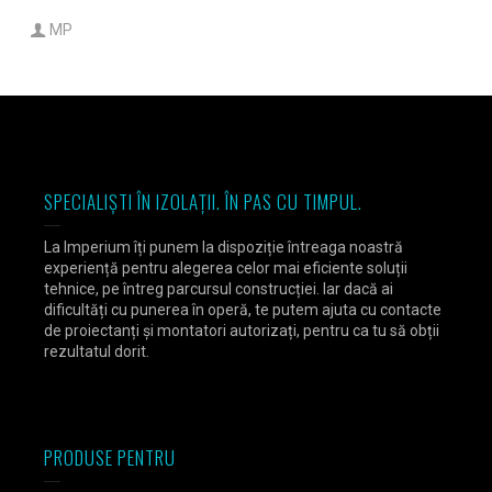
MP
SPECIALIȘTI ÎN IZOLAȚII. ÎN PAS CU TIMPUL.
La Imperium îți punem la dispoziție întreaga noastră
experiență pentru alegerea celor mai eficiente soluții
tehnice, pe întreg parcursul construcției. Iar dacă ai
dificultăți cu punerea în operă, te putem ajuta cu contacte
de proiectanți și montatori autorizați, pentru ca tu să obții
rezultatul dorit.
PRODUSE PENTRU