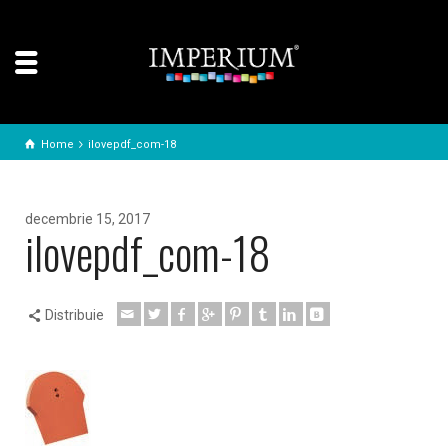
Home
ilovepdf_com-18
decembrie 15, 2017
ilovepdf_com-18
Distribuie