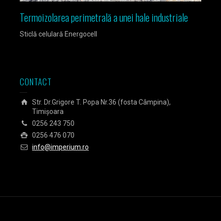
Termoizolarea perimetrală a unei hale industriale
Izola
Sticlă celulară Energocell
Sticlă
CONTACT
Str. Dr.Grigore T. Popa Nr.36 (fosta Câmpina),
Timișoara
0256 243 750
0256 476 070
info@imperium.ro