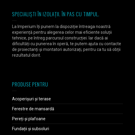
SPECIALIȘTI ÎN IZOLAȚII. ÎN PAS CU TIMPUL.
La Imperium îți punem la dispoziție întreaga noastră
experiență pentru alegerea celor mai eficiente soluții
tehnice, pe întreg parcursul construcției. Iar dacă ai
dificultăți cu punerea în operă, te putem ajuta cu contacte
de proiectanți și montatori autorizați, pentru ca tu să obții
rezultatul dorit.
PRODUSE PENTRU
Acoperișuri și terase
Ferestre de mansardă
Pereți și plafoane
Fundații și subsoluri