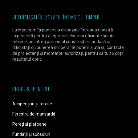
SPECIALIȘTI ÎN IZOLAȚII. ÎN PAS CU TIMPUL.
La Imperium îți punem la dispoziție întreaga noastră
experiență pentru alegerea celor mai eficiente soluții
tehnice, pe întreg parcursul construcției. Iar dacă ai
dificultăți cu punerea în operă, te putem ajuta cu contacte
de proiectanți și montatori autorizați, pentru ca tu să obții
rezultatul dorit.
PRODUSE PENTRU
Acoperișuri și terase
Ferestre de mansardă
Pereți și plafoane
Fundații și subsoluri