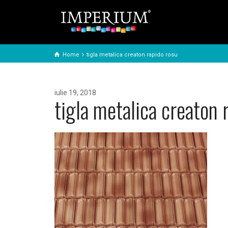
Home
tigla metalica creaton rapido rosu
iulie 19, 2018
tigla metalica creaton 