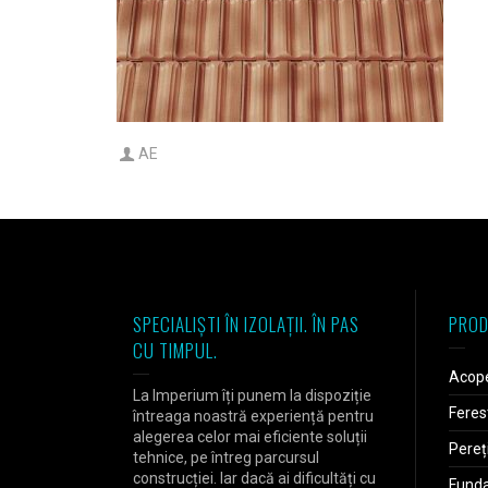
AE
SPECIALIȘTI ÎN IZOLAȚII. ÎN PAS
PROD
CU TIMPUL.
Acope
La Imperium îți punem la dispoziție
Feres
întreaga noastră experiență pentru
alegerea celor mai eficiente soluții
Pereț
tehnice, pe întreg parcursul
construcției. Iar dacă ai dificultăți cu
Fundaț