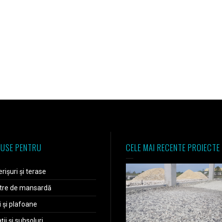
USE PENTRU
CELE MAI RECENTE PROIECTE
rișuri și terase
tre de mansardă
i și plafoane
ii și subsoluri