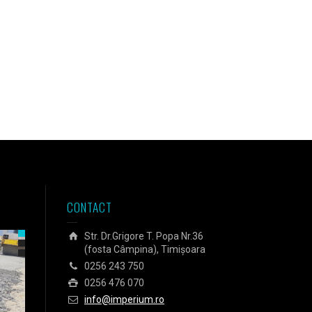
CONTACT
Str. Dr.Grigore T. Popa Nr.36
(fosta Câmpina), Timișoara
0256 243 750
0256 476 070
info@imperium.ro