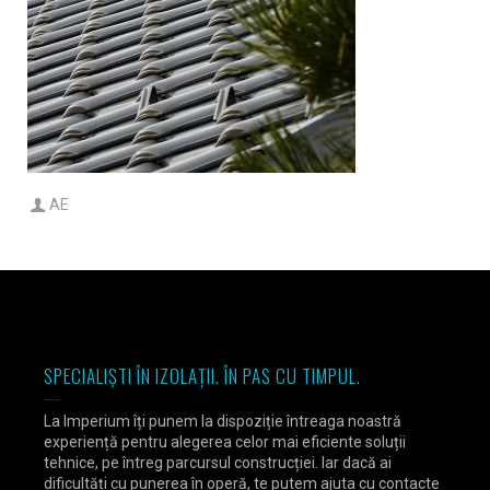
AE
SPECIALIȘTI ÎN IZOLAȚII. ÎN PAS CU TIMPUL.
La Imperium îți punem la dispoziție întreaga noastră
experiență pentru alegerea celor mai eficiente soluții
tehnice, pe întreg parcursul construcției. Iar dacă ai
dificultăți cu punerea în operă, te putem ajuta cu contacte