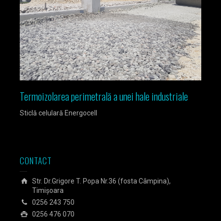
Termoizolarea perimetrală a unei hale industriale
Izola
Sticlă celulară Energocell
Sticlă
CONTACT
Str. Dr.Grigore T. Popa Nr.36 (fosta Câmpina),
Timișoara
0256 243 750
0256 476 070