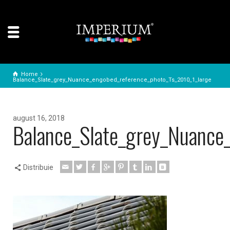
Home
Balance_Slate_grey_Nuance_engobed_reference_photo_Ts_2010_1_large
august 16, 2018
Balance_Slate_grey_Nuance
Distribuie