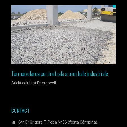
Termoizolarea perimetrală a unei hale industriale
Izola
Sticlă celulară Energocell
Sticlă
CONTACT
Str. Dr.Grigore T. Popa Nr.36 (fosta Câmpina),