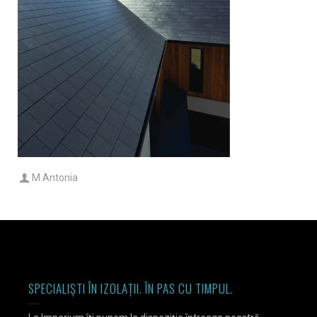
M Antonia
SPECIALIȘTI ÎN IZOLAȚII. ÎN PAS CU TIMPUL.