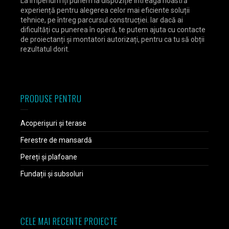
La Imperium îți punem la dispoziție întreaga noastră
experiență pentru alegerea celor mai eficiente soluții
tehnice, pe întreg parcursul construcției. Iar dacă ai
dificultăți cu punerea în operă, te putem ajuta cu contacte
de proiectanți și montatori autorizați, pentru ca tu să obții
rezultatul dorit.
PRODUSE PENTRU
Acoperișuri și terase
Ferestre de mansardă
Pereți și plafoane
Fundații și subsoluri
CELE MAI RECENTE PROIECTE