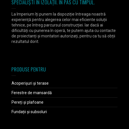
SPECIALIȘTI ÎN IZOLAȚII. ÎN PAS CU TIMPUL.
La Imperium îți punem la dispoziție întreaga noastră
experiență pentru alegerea celor mai eficiente soluții
tehnice, pe întreg parcursul construcției. Iar dacă ai
dificultăți cu punerea în operă, te putem ajuta cu contacte
de proiectanți și montatori autorizați, pentru ca tu să obții
rezultatul dorit.
PRODUSE PENTRU
Acoperișuri și terase
Ferestre de mansardă
Pereți și plafoane
Fundații și subsoluri