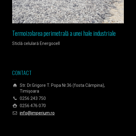
Termoizolarea perimetrală a unei hale industriale
Izola
Sticlă celulară Energocell
Sticlă
CONTACT
Str. Dr.Grigore T. Popa Nr.36 (fosta Câmpina),
Timișoara
0256 243 750
0256 476 070
info@imperium.ro