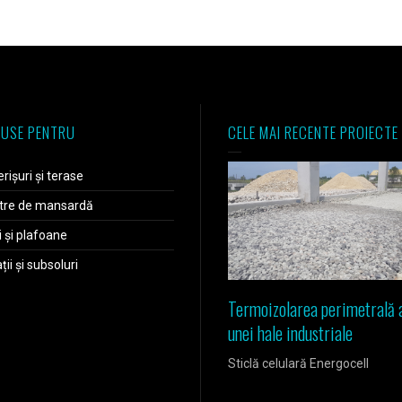
USE PENTRU
CELE MAI RECENTE PROIECTE
rișuri și terase
tre de mansardă
i și plafoane
ii și subsoluri
Termoizolarea perimetrală 
unei hale industriale
Sticlă celulară Energocell