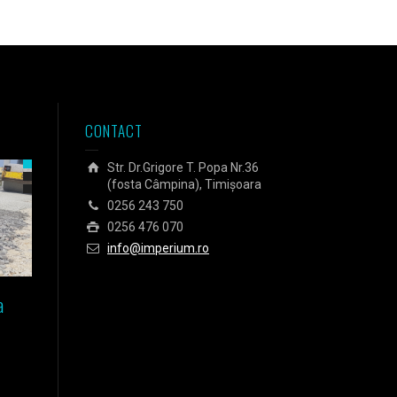
CONTACT
Str. Dr.Grigore T. Popa Nr.36
(fosta Câmpina), Timișoara
0256 243 750
0256 476 070
info@imperium.ro
a
Izolarea fundației unei case
Izolarea Agora Business C
pasive din Timișoara
din Budapesta
Sticlă celulară Energocell
Sticlă celulară Energocell