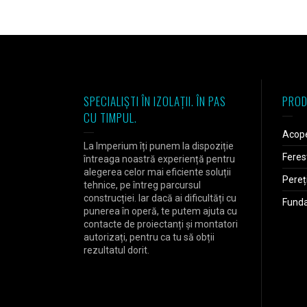
SPECIALIȘTI ÎN IZOLAȚII. ÎN PAS
PROD
CU TIMPUL.
Acope
La Imperium îți punem la dispoziție
Feres
întreaga noastră experiență pentru
alegerea celor mai eficiente soluții
Pereț
tehnice, pe întreg parcursul
construcției. Iar dacă ai dificultăți cu
Fundaț
punerea în operă, te putem ajuta cu
contacte de proiectanți și montatori
autorizați, pentru ca tu să obții
rezultatul dorit.