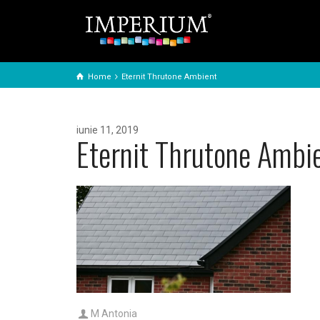
Home
Eternit Thrutone Ambient
iunie 11, 2019
Eternit Thrutone Ambi
M Antonia