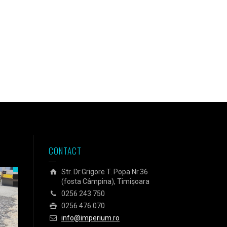
CONTACT
Str. Dr.Grigore T. Popa Nr.36
(fosta Câmpina), Timișoara
0256 243 750
0256 476 070
info@imperium.ro