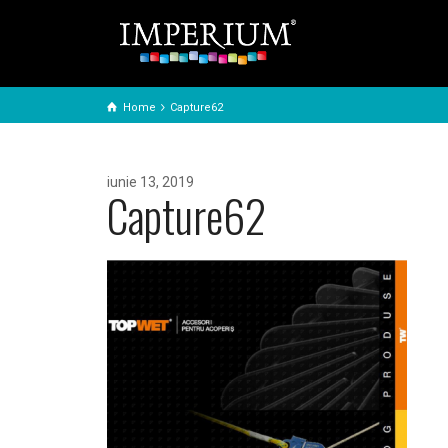
Home
Capture62
iunie 13, 2019
Capture62