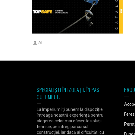
AI
SPECIALIȘTI ÎN IZOLAȚII. ÎN PAS
PROD
CU TIMPUL.
Acope
La Imperium îți punem la dispoziție
Feres
întreaga noastră experiență pentru
alegerea celor mai eficiente soluții
Pereț
tehnice, pe întreg parcursul
construcției. Iar dacă ai dificultăți cu
Fundaț