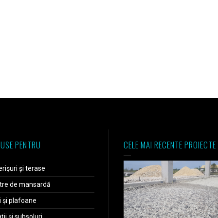
USE PENTRU
CELE MAI RECENTE PROIECTE
rișuri și terase
tre de mansardă
i și plafoane
ii și subsoluri