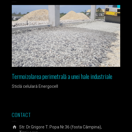
Termoizolarea perimetrală a unei hale industriale
Izola
Sticlă celulară Energocell
Sticlă
CONTACT
Str. Dr.Grigore T. Popa Nr.36 (fosta Câmpina),