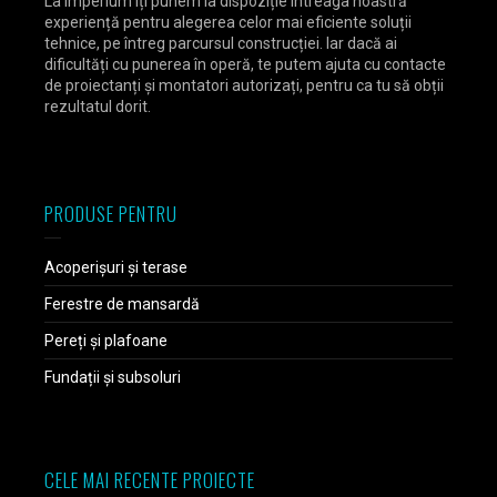
La Imperium îți punem la dispoziție întreaga noastră
experiență pentru alegerea celor mai eficiente soluții
tehnice, pe întreg parcursul construcției. Iar dacă ai
dificultăți cu punerea în operă, te putem ajuta cu contacte
de proiectanți și montatori autorizați, pentru ca tu să obții
rezultatul dorit.
PRODUSE PENTRU
Acoperișuri și terase
Ferestre de mansardă
Pereți și plafoane
Fundații și subsoluri
CELE MAI RECENTE PROIECTE