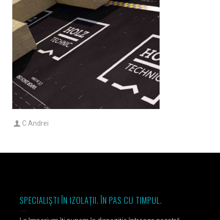
C Andrei
SPECIALIȘTI ÎN IZOLAȚII. ÎN PAS CU TIMPUL.