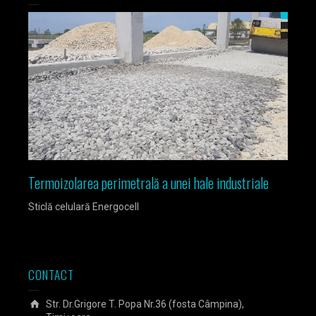
Termoizolarea perimetrală a unei hale industriale
Izola
Sticlă celulară Energocell
Sticlă
CONTACT
Str. Dr.Grigore T. Popa Nr.36 (fosta Câmpina),