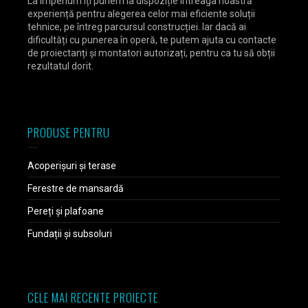
La Imperium îți punem la dispoziție întreaga noastră
experiență pentru alegerea celor mai eficiente soluții
tehnice, pe întreg parcursul construcției. Iar dacă ai
dificultăți cu punerea în operă, te putem ajuta cu contacte
de proiectanți și montatori autorizați, pentru ca tu să obții
rezultatul dorit.
PRODUSE PENTRU
Acoperișuri și terase
Ferestre de mansardă
Pereți și plafoane
Fundații și subsoluri
CELE MAI RECENTE PROIECTE