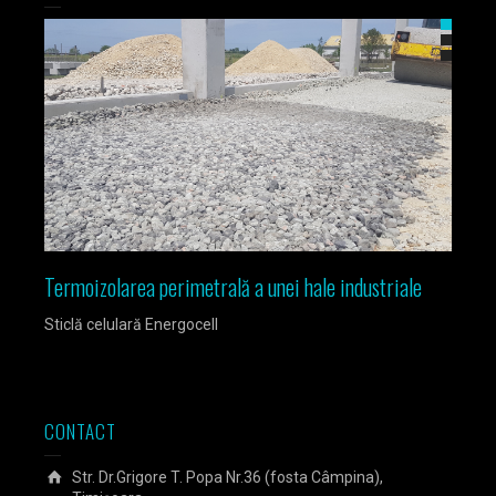
Termoizolarea perimetrală a unei hale industriale
Izola
Sticlă celulară Energocell
Sticlă
CONTACT
Str. Dr.Grigore T. Popa Nr.36 (fosta Câmpina),