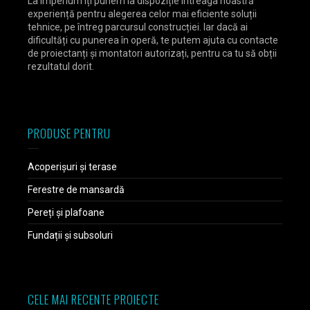
La Imperium îți punem la dispoziție întreaga noastră
experiență pentru alegerea celor mai eficiente soluții
tehnice, pe întreg parcursul construcției. Iar dacă ai
dificultăți cu punerea în operă, te putem ajuta cu contacte
de proiectanți și montatori autorizați, pentru ca tu să obții
rezultatul dorit.
PRODUSE PENTRU
Acoperișuri și terase
Ferestre de mansardă
Pereți și plafoane
Fundații și subsoluri
CELE MAI RECENTE PROIECTE