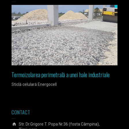
Termoizolarea perimetrală a unei hale industriale
Izola
Sticlă celulară Energocell
Sticlă
CONTACT
Str. Dr.Grigore T. Popa Nr.36 (fosta Câmpina),