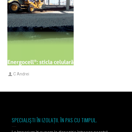
C Andrei
SPECIALIȘTI ÎN IZOLAȚII. ÎN PAS CU TIMPUL.