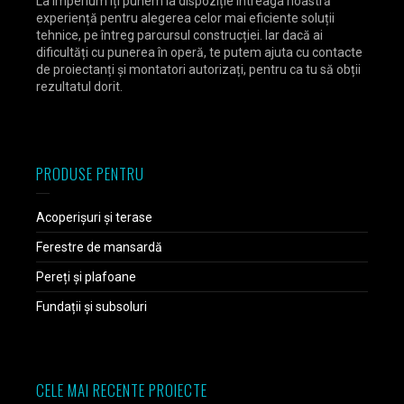
La Imperium îți punem la dispoziție întreaga noastră
experiență pentru alegerea celor mai eficiente soluții
tehnice, pe întreg parcursul construcției. Iar dacă ai
dificultăți cu punerea în operă, te putem ajuta cu contacte
de proiectanți și montatori autorizați, pentru ca tu să obții
rezultatul dorit.
PRODUSE PENTRU
Acoperișuri și terase
Ferestre de mansardă
Pereți și plafoane
Fundații și subsoluri
CELE MAI RECENTE PROIECTE