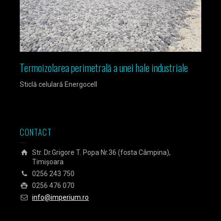
Termoizolarea perimetrală a unei hale industriale
Izola
Sticlă celulară Energocell
Sticlă
CONTACT
Str. Dr.Grigore T. Popa Nr.36 (fosta Câmpina),
Timișoara
0256 243 750
0256 476 070
info@imperium.ro