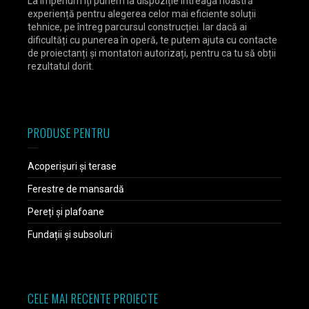
La Imperium îți punem la dispoziție întreaga noastră
experiență pentru alegerea celor mai eficiente soluții
tehnice, pe întreg parcursul construcției. Iar dacă ai
dificultăți cu punerea în operă, te putem ajuta cu contacte
de proiectanți și montatori autorizați, pentru ca tu să obții
rezultatul dorit.
PRODUSE PENTRU
Acoperișuri și terase
Ferestre de mansardă
Pereți și plafoane
Fundații și subsoluri
CELE MAI RECENTE PROIECTE