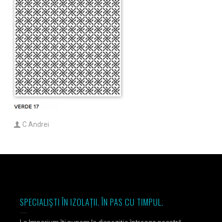
C Andrei
SPECIALIȘTI ÎN IZOLAȚII. ÎN PAS CU TIMPUL.