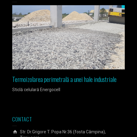
Termoizolarea perimetrală a unei hale industriale
Izola
Sticlă celulară Energocell
Sticlă
CONTACT
Str. Dr.Grigore T. Popa Nr.36 (fosta Câmpina),