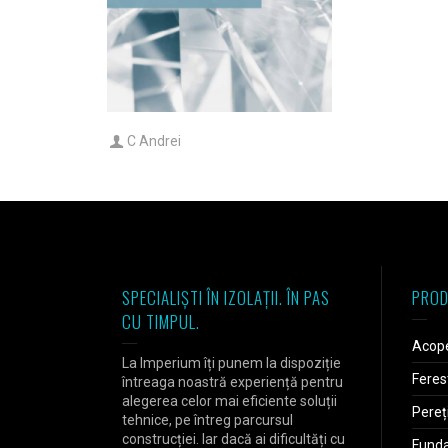
C Andrei
SPECIALIȘTI ÎN IZOLAȚII. ÎN PAS
PROD
CU TIMPUL.
Acope
La Imperium îți punem la dispoziție
Feres
întreaga noastră experiență pentru
alegerea celor mai eficiente soluții
Pereț
tehnice, pe întreg parcursul
construcției. Iar dacă ai dificultăți cu
Fundaț