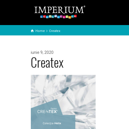
Home
Createx
iunie 9, 2020
Createx