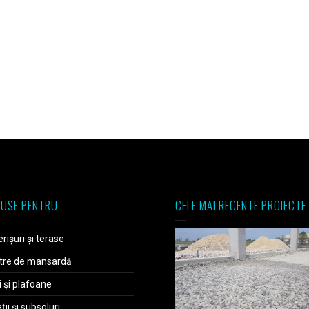
USE PENTRU
CELE MAI RECENTE PROIECTE
rișuri și terase
tre de mansardă
i și plafoane
ii și subsoluri