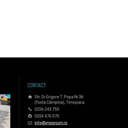
CONTACT
Str. Dr.Grigore T. Popa Nr.36
(fosta Câmpina), Timișoara
0256 243 750
0256 476 070
info@imperium.ro