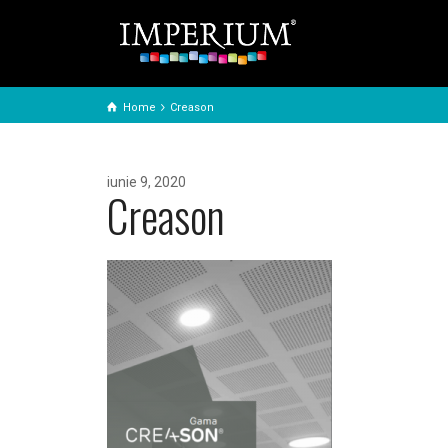
Home
Creason
iunie 9, 2020
Creason