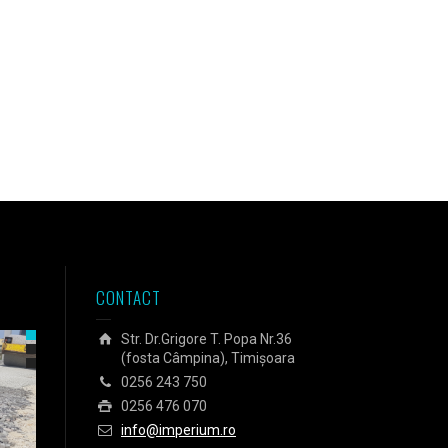
CONTACT
Str. Dr.Grigore T. Popa Nr.36
(fosta Câmpina), Timișoara
0256 243 750
0256 476 070
info@imperium.ro