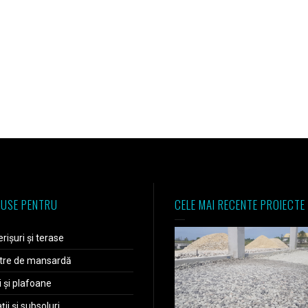
USE PENTRU
CELE MAI RECENTE PROIECTE
rișuri și terase
tre de mansardă
i și plafoane
ii și subsoluri