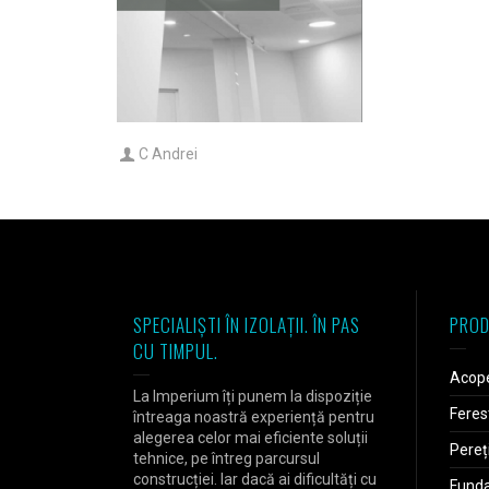
C Andrei
SPECIALIȘTI ÎN IZOLAȚII. ÎN PAS
PROD
CU TIMPUL.
Acope
La Imperium îți punem la dispoziție
Feres
întreaga noastră experiență pentru
alegerea celor mai eficiente soluții
Pereț
tehnice, pe întreg parcursul
construcției. Iar dacă ai dificultăți cu
Fundaț