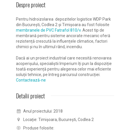
Despre proiect
Pentru hidroizolarea depozitelor logistice WDP Park
din București, Codlea 2 și Timișoara au fost folosite
membranele de PVC Fatrafol 810/v
. Acest tip de
membrană pentru sisteme ancorate mecanic oferă
rezistență crescută la influențele climatice, factori
chimici și nu în ultimul rând, incendiu.
Dacă ai un proiect industrial care necesită renovarea
acoperișului, specialiștii Imperium îți pun la dispoziție
toată experiență pentru alegerea celor mai eficiente
soluții tehnice, pe întreg parcursul construcției.
Contactează-ne
Detalii proiect
Anul proiectului: 2018
Locație: Timișoara, București, Codlea 2
Produse folosite: