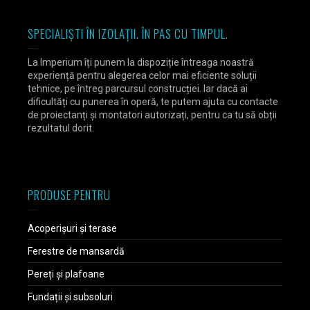
SPECIALIȘTI ÎN IZOLAȚII. ÎN PAS CU TIMPUL.
La Imperium îți punem la dispoziție întreaga noastră
experiență pentru alegerea celor mai eficiente soluții
tehnice, pe întreg parcursul construcției. Iar dacă ai
dificultăți cu punerea în operă, te putem ajuta cu contacte
de proiectanți și montatori autorizați, pentru ca tu să obții
rezultatul dorit.
PRODUSE PENTRU
Acoperișuri și terase
Ferestre de mansardă
Pereți și plafoane
Fundații și subsoluri