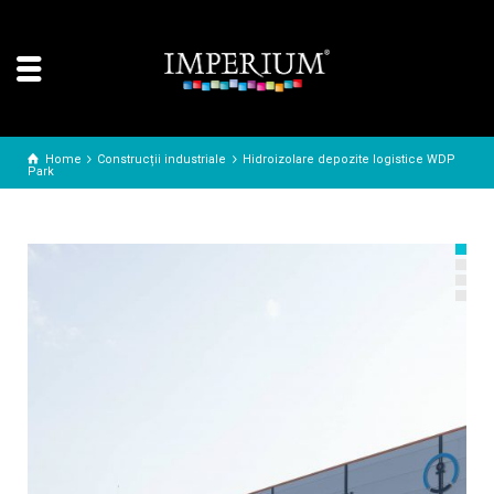
Home
Construcții industriale
Hidroizolare depozite logistice WDP
Park