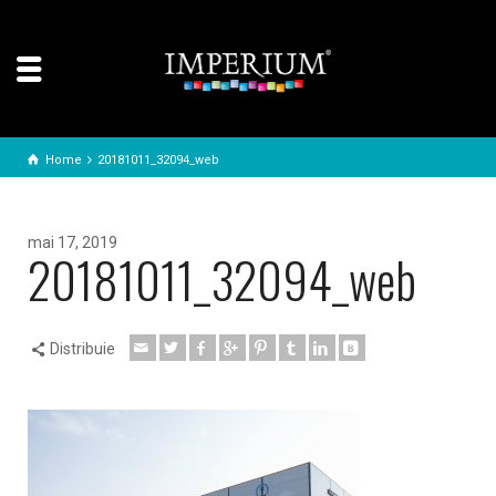
Home
20181011_32094_web
mai 17, 2019
20181011_32094_web
Distribuie