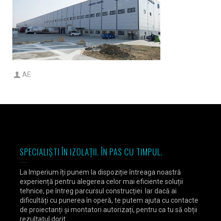
AE
SPECIALIȘTI ÎN IZOLAȚII. ÎN PAS CU TIMPUL.
La Imperium îți punem la dispoziție întreaga noastră
experiență pentru alegerea celor mai eficiente soluții
tehnice, pe întreg parcursul construcției. Iar dacă ai
dificultăți cu punerea în operă, te putem ajuta cu contacte
de proiectanți și montatori autorizați, pentru ca tu să obții
rezultatul dorit.