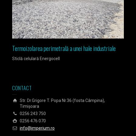
Termoizolarea perimetrală a unei hale industriale
Izola
Sticlă celulară Energocell
Sticlă
CONTACT
Str. Dr.Grigore T. Popa Nr.36 (fosta Câmpina),
Timișoara
0256 243 750
0256 476 070
info@imperium.ro