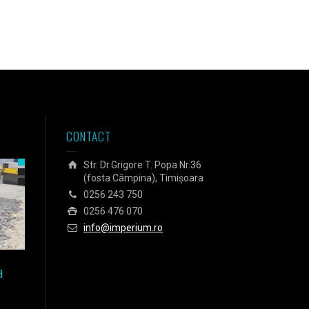
CONTACT
Str. Dr.Grigore T. Popa Nr.36
(fosta Câmpina), Timișoara
0256 243 750
0256 476 070
info@imperium.ro
a
Izolarea fundației unei case
Izolarea Agora Business C
pasive din Timișoara
din Budapesta