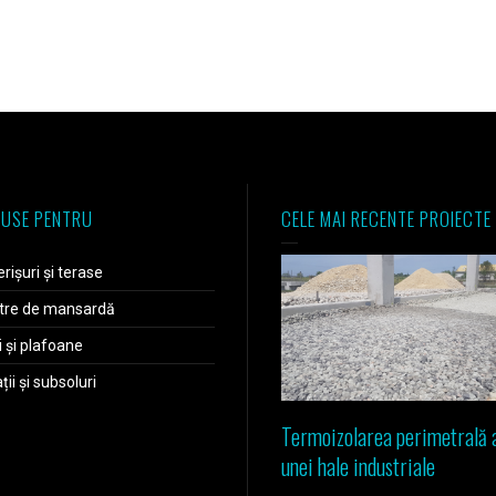
USE PENTRU
CELE MAI RECENTE PROIECTE
rișuri și terase
tre de mansardă
i și plafoane
ii și subsoluri
Termoizolarea perimetrală 
unei hale industriale