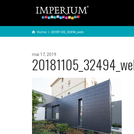
Home
20181105_32494_web
mai 17, 2019
20181105_32494_we