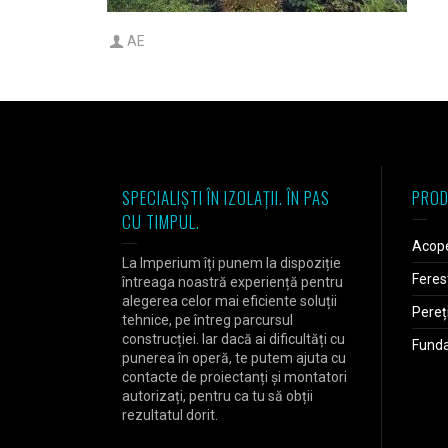
AE
SPECIALIȘTI ÎN IZOLAȚII. ÎN PAS
PROD
CU TIMPUL.
Acope
La Imperium îți punem la dispoziție
Feres
întreaga noastră experiență pentru
alegerea celor mai eficiente soluții
Pereț
tehnice, pe întreg parcursul
construcției. Iar dacă ai dificultăți cu
Fundaț
punerea în operă, te putem ajuta cu
contacte de proiectanți și montatori
autorizați, pentru ca tu să obții
rezultatul dorit.