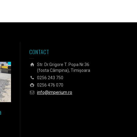
CONTACT
Str. Dr.Grigore T. Popa Nr.36
(fosta Câmpina), Timișoara
0256 243 750
0256 476 070
info@imperium.ro
a
Izolarea fundației unei case
Izolarea Agora Business C
pasive din Timișoara
din Budapesta
Sticlă celulară Energocell
Sticlă celulară Energocell