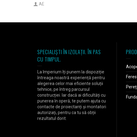
AE
SPECIALIȘTI ÎN IZOLAȚII. ÎN PAS
PROD
CU TIMPUL.
Acope
La Imperium îți punem la dispoziție
Feres
întreaga noastră experiență pentru
alegerea celor mai eficiente soluții
Pereț
tehnice, pe întreg parcursul
construcției. Iar dacă ai dificultăți cu
Fundaț
punerea în operă, te putem ajuta cu
contacte de proiectanți și montatori
autorizați, pentru ca tu să obții
rezultatul dorit.