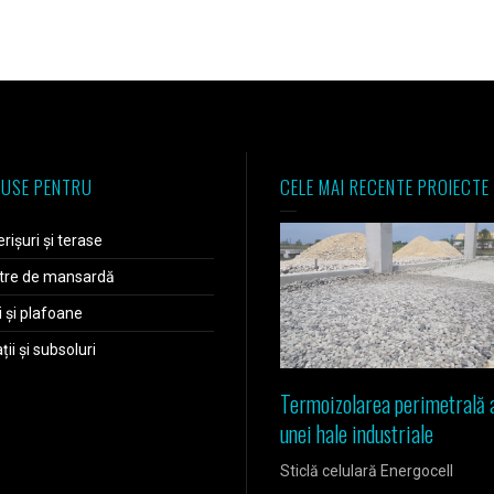
USE PENTRU
CELE MAI RECENTE PROIECTE
rișuri și terase
tre de mansardă
i și plafoane
ii și subsoluri
Termoizolarea perimetrală 
unei hale industriale
Sticlă celulară Energocell