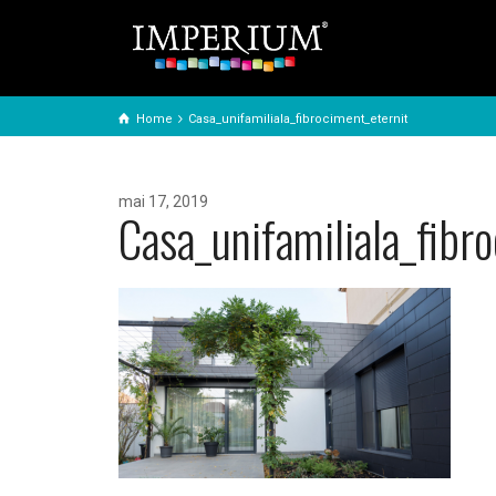
Home
Casa_unifamiliala_fibrociment_eternit
mai 17, 2019
Casa_unifamiliala_fibr