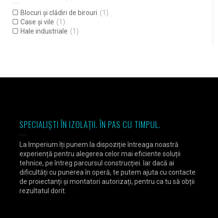
Blocuri și clădiri de birouri
(1)
Case și vile
(1)
Hale industriale
(1)
SPECIALIȘTI ÎN IZOLAȚII. ÎN PAS CU TIMPUL.
La Imperium îți punem la dispoziție întreaga noastră
experiență pentru alegerea celor mai eficiente soluții
tehnice, pe întreg parcursul construcției. Iar dacă ai
dificultăți cu punerea în operă, te putem ajuta cu contacte
de proiectanți și montatori autorizați, pentru ca tu să obții
rezultatul dorit.