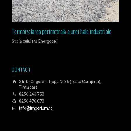
Termoizolarea perimetrală a unei hale industriale
Izola
Sticlă celulară Energocell
Sticlă
CONTACT
Str. Dr.Grigore T. Popa Nr.36 (fosta Câmpina),
Timișoara
0256 243 750
0256 476 070
info@imperium.ro