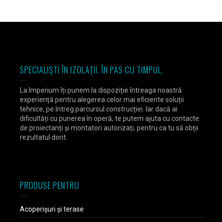
SPECIALIȘTI ÎN IZOLAȚII. ÎN PAS CU TIMPUL.
La Imperium îți punem la dispoziție întreaga noastră
experiență pentru alegerea celor mai eficiente soluții
tehnice, pe întreg parcursul construcției. Iar dacă ai
dificultăți cu punerea în operă, te putem ajuta cu contacte
de proiectanți și montatori autorizați, pentru ca tu să obții
rezultatul dorit.
PRODUSE PENTRU
Acoperișuri și terase