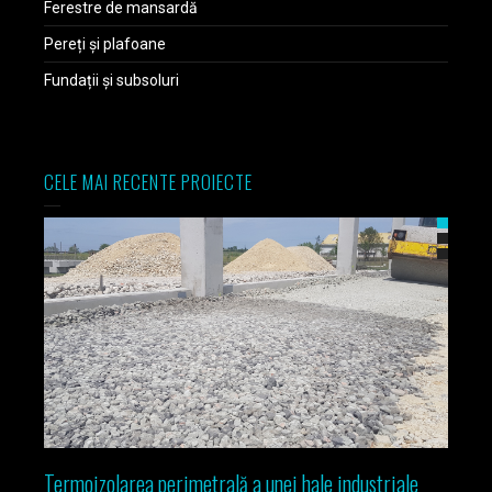
Ferestre de mansardă
Pereți și plafoane
Fundații și subsoluri
CELE MAI RECENTE PROIECTE
Termoizolarea perimetrală a unei hale industriale
Izola