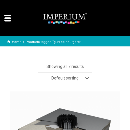
Home
Products tagged “guri de scurgere”
Showing all 7 results
Default sorting