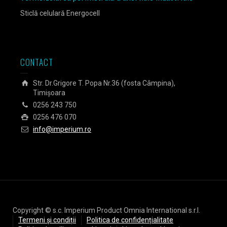
Sticlă celulară Energocell
Sticlă
CONTACT
Str. Dr.Grigore T. Popa Nr.36 (fosta Câmpina),
Timișoara
0256 243 750
0256 476 070
info@imperium.ro
Copyright © s.c. Imperium Product Omnia International s.r.l.
Termeni și condiții
Politica de confidențialitate